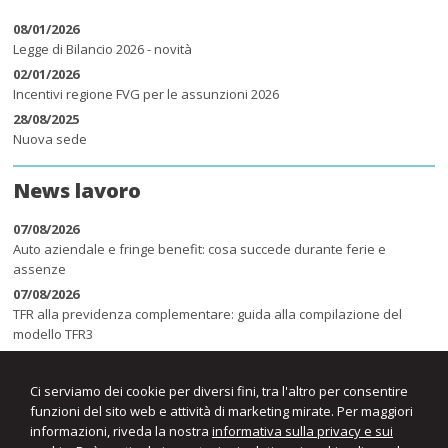
08/01/2026
Legge di Bilancio 2026 - novità
02/01/2026
Incentivi regione FVG per le assunzioni 2026
28/08/2025
Nuova sede
News lavoro
07/08/2026
Auto aziendale e fringe benefit: cosa succede durante ferie e
assenze
07/08/2026
TFR alla previdenza complementare: guida alla compilazione del
modello TFR3
07/08/2026
Sicurezza sul lavoro negli stabilimenti balneari: obblighi, rischi e
Ci serviamo dei cookie per diversi fini, tra l'altro per consentire
sanzioni
funzioni del sito web e attività di marketing mirate. Per maggiori
informazioni, riveda la nostra
informativa sulla privacy e sui